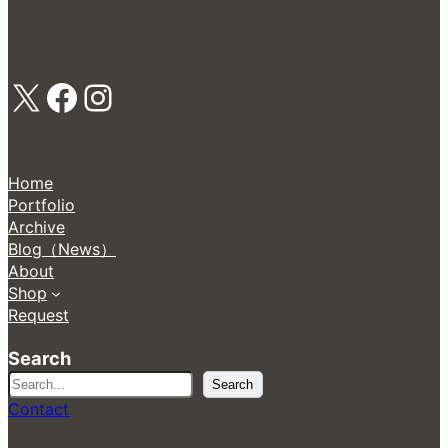
X
Facebook
Instagram
Home
Portfolio
Archive
Blog（News）
About
Shop
Request
Search
検
Search
索
Contact