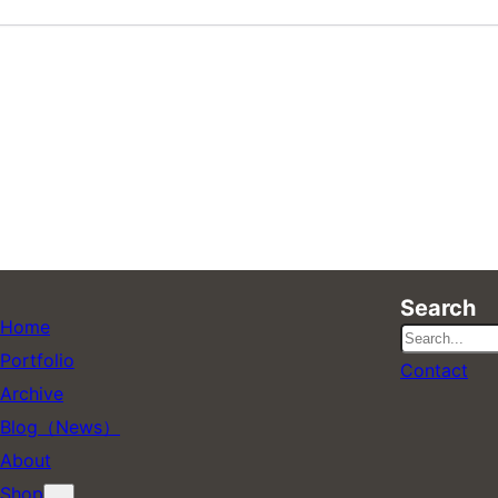
Search
Home
検
Portfolio
Contact
索
Archive
Blog（News）
About
Shop