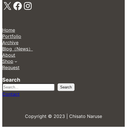
X
Facebook
Instagram
Home
Portfolio
Archive
Blog（News）
About
Shop
Request
Search
検
Search
索
Contact
Copyright © 2023 | Chisato Naruse