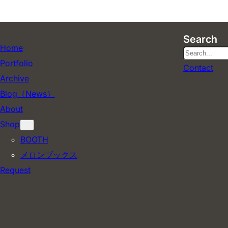
Search
Home
検
Portfolio
Contact
索
Archive
Blog（News）
About
Shop
BOOTH
メロンブックス
Request