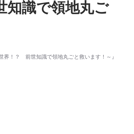
世知識で領地丸ご
世界！？ 前世知識で領地丸ごと救います！～』