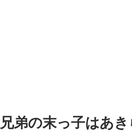
 『役四兄弟の末っ子は