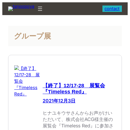
内
contact
容
を
ス
キ
グループ展
ッ
プ
【終了】12/17-28 展覧会
『Timeless Red』
2021年12月3日
ヒナユキウサさんからお声がけい
ただいて、株式会社ACG様主催の
展覧会『Timeless Red』に参加さ