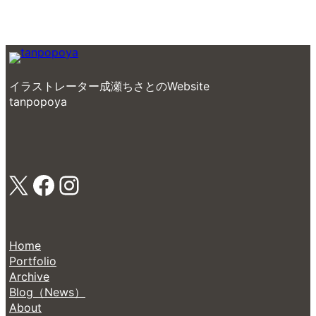
イラストレーター成瀬ちさとのWebsite
tanpopoya
X
Facebook
Instagram
Home
Portfolio
Archive
Blog（News）
About